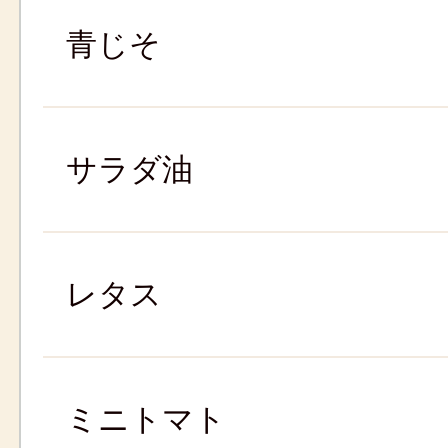
青じそ
サラダ油
レタス
ミニトマト