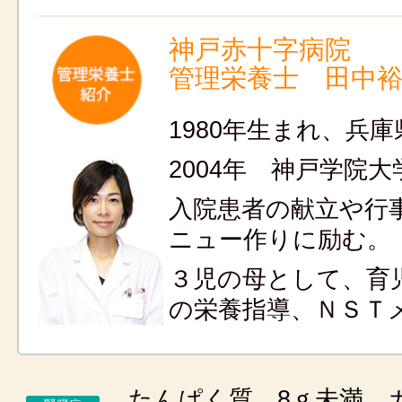
神戸赤十字病院
管理栄養士 田中
1980年生まれ、兵
2004年 神戸学院
入院患者の献立や行
ニュー作りに励む。
３児の母として、育
の栄養指導、ＮＳＴ
たんぱく質 8ｇ未満、カ