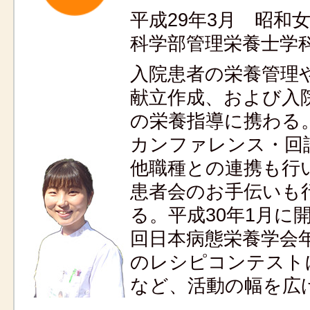
平成29年3月 昭和
科学部管理栄養士学
入院患者の栄養管理
献立作成、および入
の栄養指導に携わる
カンファレンス・回
他職種との連携も行
患者会のお手伝いも
る。平成30年1月に
回日本病態栄養学会
のレシピコンテスト
など、活動の幅を広