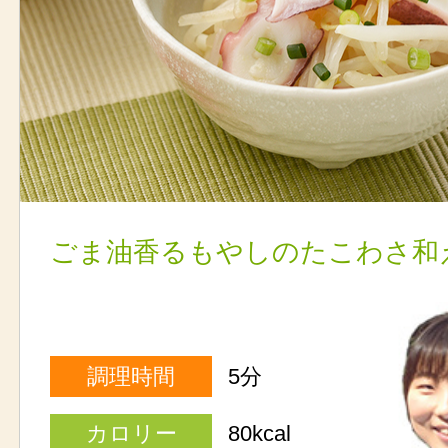
ごま油香るもやしのたこわさ和
調理時間
5分
カロリー
80kcal