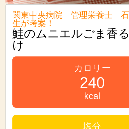
関東中央病院 管理栄養士 
生が考案！
鮭のムニエルごま香
け
カロリー
240
kcal
塩分