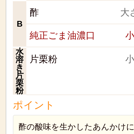
酢
大さ
B
純正ごま油濃口
小
水
片栗粉
小
溶
き
片
栗
粉
ポイント
酢の酸味を生かしたあんかけ