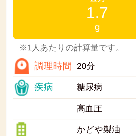
1.7
g
※1人あたりの計算量です。
調理時間
20分
疾病
糖尿病
高血圧
かどや製油