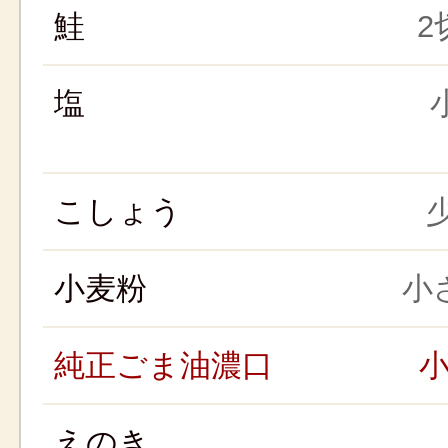
鮭
2
塩
こしょう
少
小麦粉
小さ
純正ごま油濃口
小
えのき