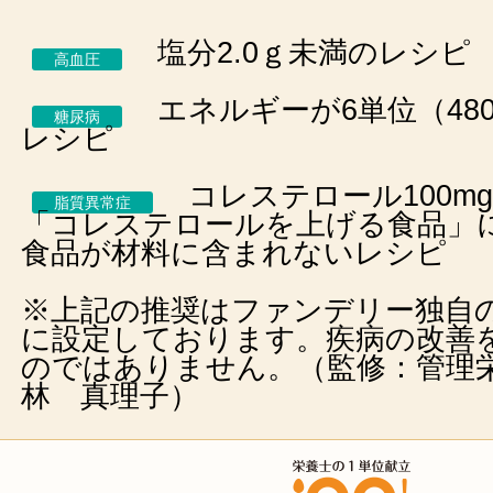
塩分2.0ｇ未満のレシピ
高血圧
エネルギーが6単位（480k
糖尿病
レシピ
コレステロール100m
脂質異常症
「コレステロールを上げる食品」
食品が材料に含まれないレシピ
※上記の推奨はファンデリー独自
に設定しております。疾病の改善
のではありません。（監修：管理
林 真理子）