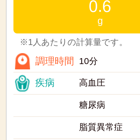
0.6
g
※1人あたりの計算量です。
調理時間
10分
疾病
高血圧
糖尿病
脂質異常症