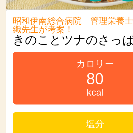
昭和伊南総合病院 管理栄養
織先生が考案！
きのことツナのさっ
カロリー
80
kcal
塩分