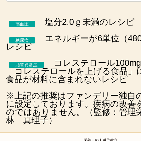
塩分2.0ｇ未満のレシピ
高血圧
エネルギーが6単位（480k
糖尿病
レシピ
コレステロール100m
脂質異常症
「コレステロールを上げる食品」
食品が材料に含まれないレシピ
※上記の推奨はファンデリー独自
に設定しております。疾病の改善
のではありません。（監修：管理
林 真理子）