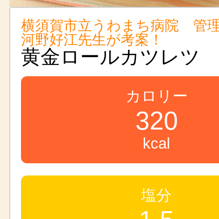
横須賀市立うわまち病院 管
河野好江先生が考案！
黄金ロールカツレツ
カロリー
320
kcal
塩分