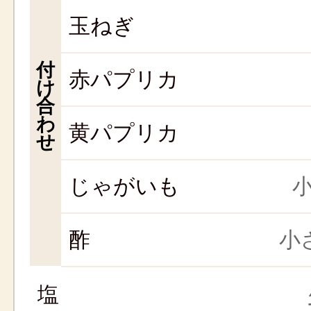
玉ねぎ
付
赤パプリカ
け
合
わ
黄パプリカ
せ
じゃがいも
小
酢
小さ
塩