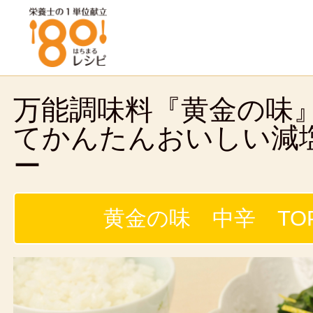
万能調味料『黄金の味
てかんたんおいしい減
ー
黄金の味 中辛 TO