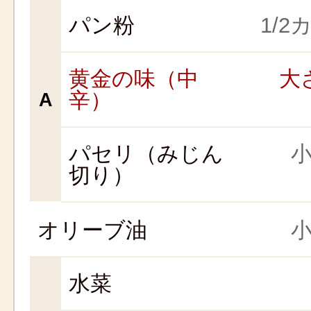
パン粉
1/2
黄金の味（中
大さ
辛）
A
パセリ（みじん
小
切り）
オリーブ油
小
水菜