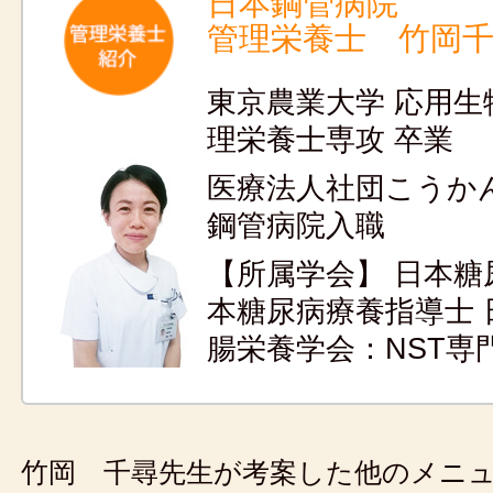
日本鋼管病院
管理栄養士 竹岡
東京農業大学 応用生
理栄養士専攻 卒業
医療法人社団こうか
鋼管病院入職
【所属学会】 日本糖
本糖尿病療養指導士 
腸栄養学会：NST専
竹岡 千尋先生が考案した他のメニ