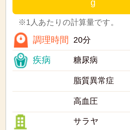
g
※1人あたりの計算量です。
調理時間
20分
疾病
糖尿病
脂質異常症
高血圧
サラヤ