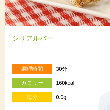
シリアルバー
調理時間
30分
カロリー
160kcal
塩分
0.0g