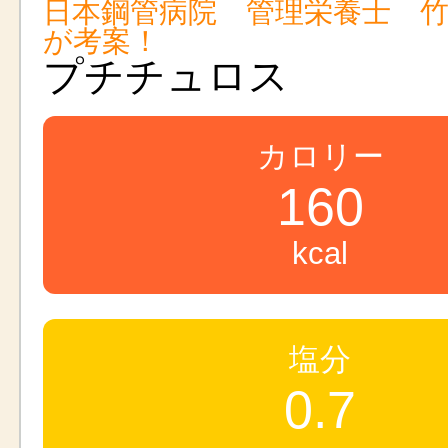
日本鋼管病院 管理栄養士 
が考案！
プチチュロス
カロリー
160
kcal
塩分
0.7