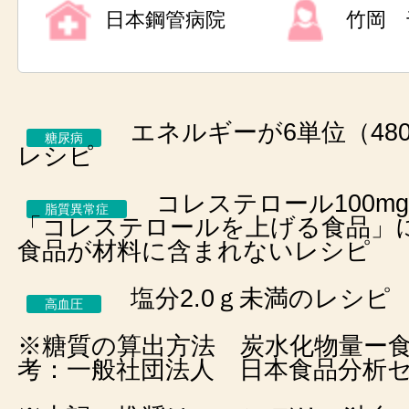
日本鋼管病院
竹岡 
エネルギーが6単位（480k
糖尿病
レシピ
コレステロール100m
脂質異常症
「コレステロールを上げる食品」
食品が材料に含まれないレシピ
塩分2.0ｇ未満のレシピ
高血圧
※糖質の算出方法 炭水化物量ー
考：一般社団法人 日本食品分析