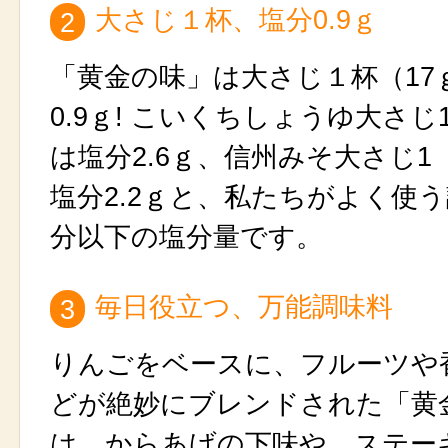
大さじ１杯、塩分0.9ｇ
2
「黄金の味」は大さじ１杯（17
0.9ｇ! こいくちしょうゆ大さじ
は塩分2.6ｇ、信州みそ大さじ1
塩分2.2ｇと、私たちがよく使
分以下の塩分量です。
毎日役立つ、万能調味料
3
りんごをベースに、フルーツや
どが絶妙にブレンドされた「黄
は、からあげの下味や、ステー