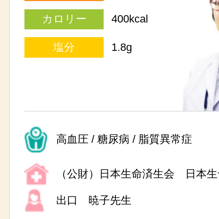
カロリー
400kcal
塩分
1.8g
高血圧 / 糖尿病 / 脂質異常症
（公財）日本生命済生会 日本生
出口 暁子先生