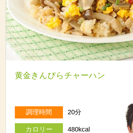
黄金きんぴらチャーハン
調理時間
20分
カロリー
480kcal