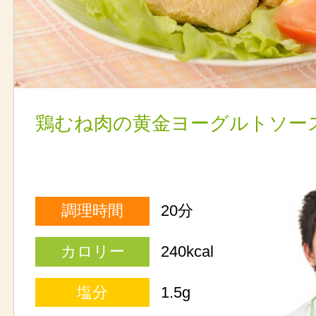
鶏むね肉の黄金ヨーグルトソー
調理時間
20分
カロリー
240kcal
塩分
1.5g