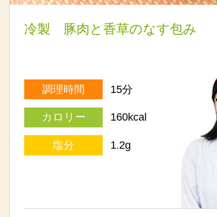
冷製 豚肉と香草のなす包み
調理時間
15分
カロリー
160kcal
塩分
1.2g