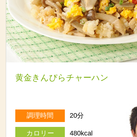
黄金きんぴらチャーハン
調理時間
20分
カロリー
480kcal