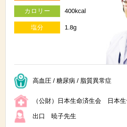
カロリー
400kcal
塩分
1.8g
高血圧 / 糖尿病 / 脂質異常症
（公財）日本生命済生会 日本生
出口 暁子先生