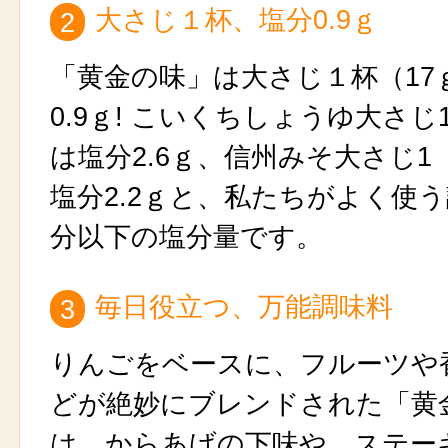
大さじ１杯、塩分0.9ｇ
2
「黄金の味」は大さじ１杯（17
0.9ｇ! こいくちしょうゆ大さじ
は塩分2.6ｇ、信州みそ大さじ1
塩分2.2ｇと、私たちがよく使
分以下の塩分量です。
毎日役立つ、万能調味料
3
りんごをベースに、フルーツや
どが絶妙にブレンドされた「黄
は、からあげの下味や、ステー