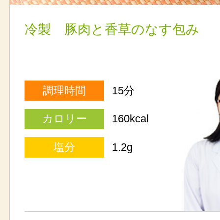
冷製 豚肉と香草のなす包み
調理時間
15分
カロリー
160kcal
塩分
1.2g