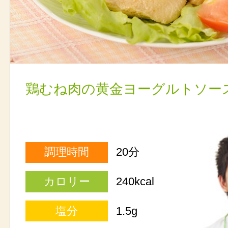
鶏むね肉の黄金ヨーグルトソー
調理時間
20分
カロリー
240kcal
塩分
1.5g